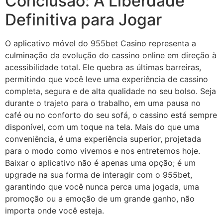
Conclusão: A Liberdade
Definitiva para Jogar
O aplicativo móvel do 955bet Casino representa a
culminação da evolução do cassino online em direção à
acessibilidade total. Ele quebra as últimas barreiras,
permitindo que você leve uma experiência de cassino
completa, segura e de alta qualidade no seu bolso. Seja
durante o trajeto para o trabalho, em uma pausa no
café ou no conforto do seu sofá, o cassino está sempre
disponível, com um toque na tela. Mais do que uma
conveniência, é uma experiência superior, projetada
para o modo como vivemos e nos entretemos hoje.
Baixar o aplicativo não é apenas uma opção; é um
upgrade na sua forma de interagir com o 955bet,
garantindo que você nunca perca uma jogada, uma
promoção ou a emoção de um grande ganho, não
importa onde você esteja.