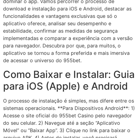
dominar o app. Vamos percorrer o processo de
download e instalação para iOS e Android, destacar as
funcionalidades e vantagens exclusivas que só o
aplicativo oferece, analisar seu desempenho e
estabilidade, confirmar as medidas de segurança
implementadas e comparar a experiência com a versão
para navegador. Descubra por que, para muitos, o
aplicativo se tornou a forma preferida e mais imersiva
de acessar o universo do 955bet.
Como Baixar e Instalar: Guia
para iOS (Apple) e Android
O processo de instalação é simples, mas difere entre os
sistemas operacionais. **Para Dispositivos Android**: 1)
Acesse o site oficial do 955bet Casino pelo navegador
do seu celular. 2) Navegue até a seção “Aplicativo
Móvel” ou “Baixar App”. 3) Clique no link para baixar o
arquivo APK. 4) Antes de instalar, você precisará