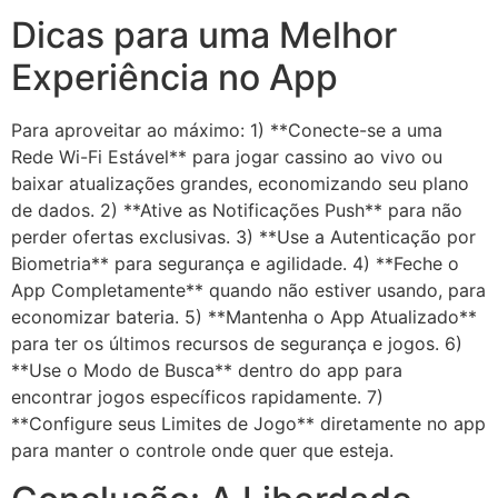
Dicas para uma Melhor
Experiência no App
Para aproveitar ao máximo: 1) **Conecte-se a uma
Rede Wi-Fi Estável** para jogar cassino ao vivo ou
baixar atualizações grandes, economizando seu plano
de dados. 2) **Ative as Notificações Push** para não
perder ofertas exclusivas. 3) **Use a Autenticação por
Biometria** para segurança e agilidade. 4) **Feche o
App Completamente** quando não estiver usando, para
economizar bateria. 5) **Mantenha o App Atualizado**
para ter os últimos recursos de segurança e jogos. 6)
**Use o Modo de Busca** dentro do app para
encontrar jogos específicos rapidamente. 7)
**Configure seus Limites de Jogo** diretamente no app
para manter o controle onde quer que esteja.