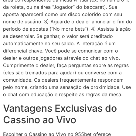
da roleta, ou na área “Jogador” do baccarat). Sua
aposta aparecerá como um disco colorido com seu
nome de usuário. 3) Aguarde o dealer anunciar o fim do
período de apostas (“No more bets”). 4) Assista à ação
se desenrolar. Se ganhar, o valor será creditado
automaticamente no seu saldo. A interação é um
diferencial chave. Você pode se comunicar com o
dealer e outros jogadores através do chat ao vivo.
Cumprimente o dealer, faça perguntas sobre as regras
(eles são treinados para ajudar) ou converse com a
comunidade. Os dealers frequentemente respondem
pelo nome, criando uma sensação de proximidade. Use
o chat com educação e respeite as regras da mesa.
Vantagens Exclusivas do
Cassino ao Vivo
Escolher o Cassino ao Vivo no 955bet oferece