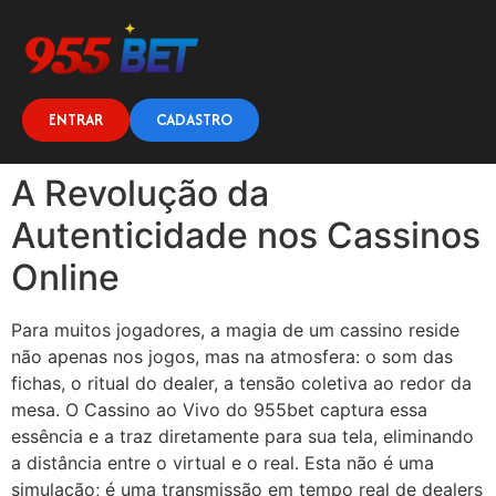
ENTRAR
CADASTRO
A Revolução da
Autenticidade nos Cassinos
Online
Para muitos jogadores, a magia de um cassino reside
não apenas nos jogos, mas na atmosfera: o som das
fichas, o ritual do dealer, a tensão coletiva ao redor da
mesa. O Cassino ao Vivo do 955bet captura essa
essência e a traz diretamente para sua tela, eliminando
a distância entre o virtual e o real. Esta não é uma
simulação; é uma transmissão em tempo real de dealers