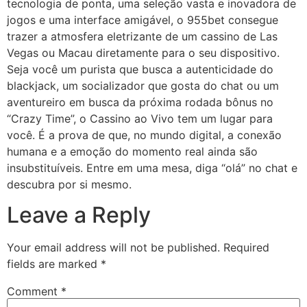
tecnologia de ponta, uma seleção vasta e inovadora de
jogos e uma interface amigável, o 955bet consegue
trazer a atmosfera eletrizante de um cassino de Las
Vegas ou Macau diretamente para o seu dispositivo.
Seja você um purista que busca a autenticidade do
blackjack, um socializador que gosta do chat ou um
aventureiro em busca da próxima rodada bônus no
“Crazy Time”, o Cassino ao Vivo tem um lugar para
você. É a prova de que, no mundo digital, a conexão
humana e a emoção do momento real ainda são
insubstituíveis. Entre em uma mesa, diga “olá” no chat e
descubra por si mesmo.
Leave a Reply
Your email address will not be published.
Required
fields are marked
*
Comment
*