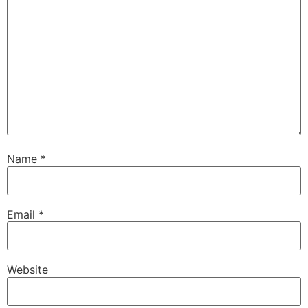
Name
*
Email
*
Website