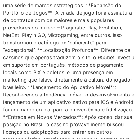
uma série de marcos estratégicos. **Expansão do
Portfólio de Jogos**: A virada de jogo foi a assinatura
de contratos com os maiores e mais populares
provedores do mundo – Pragmatic Play, Evolution,
NetEnt, Play’n GO, Microgaming, entre outros. Isso
transformou o catálogo de “suficiente” para
“excepcional”. **Localização Profunda**: Diferente de
cassinos que apenas traduzem o site, o 955bet investiu
em suporte em português, métodos de pagamento
locais como PIX e boletos, e uma presença em
marketing que falava diretamente à cultura do jogador
brasileiro. **Lançamento do Aplicativo Móvel**:
Reconhecendo a tendência móvel, o desenvolvimento e
lançamento de um aplicativo nativo para iOS e Android
foi um marco crucial para a conveniência e fidelização.
**Entrada em Novos Mercados**: Após consolidar sua
posição no Brasil, o cassino provavelmente buscou
licenças ou adaptações para entrar em outros