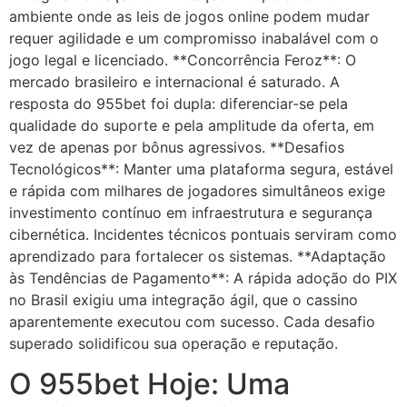
ambiente onde as leis de jogos online podem mudar
requer agilidade e um compromisso inabalável com o
jogo legal e licenciado. **Concorrência Feroz**: O
mercado brasileiro e internacional é saturado. A
resposta do 955bet foi dupla: diferenciar-se pela
qualidade do suporte e pela amplitude da oferta, em
vez de apenas por bônus agressivos. **Desafios
Tecnológicos**: Manter uma plataforma segura, estável
e rápida com milhares de jogadores simultâneos exige
investimento contínuo em infraestrutura e segurança
cibernética. Incidentes técnicos pontuais serviram como
aprendizado para fortalecer os sistemas. **Adaptação
às Tendências de Pagamento**: A rápida adoção do PIX
no Brasil exigiu uma integração ágil, que o cassino
aparentemente executou com sucesso. Cada desafio
superado solidificou sua operação e reputação.
O 955bet Hoje: Uma