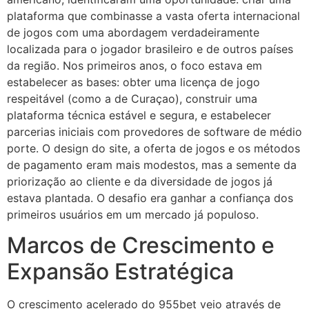
plataforma que combinasse a vasta oferta internacional
de jogos com uma abordagem verdadeiramente
localizada para o jogador brasileiro e de outros países
da região. Nos primeiros anos, o foco estava em
estabelecer as bases: obter uma licença de jogo
respeitável (como a de Curaçao), construir uma
plataforma técnica estável e segura, e estabelecer
parcerias iniciais com provedores de software de médio
porte. O design do site, a oferta de jogos e os métodos
de pagamento eram mais modestos, mas a semente da
priorização ao cliente e da diversidade de jogos já
estava plantada. O desafio era ganhar a confiança dos
primeiros usuários em um mercado já populoso.
Marcos de Crescimento e
Expansão Estratégica
O crescimento acelerado do 955bet veio através de