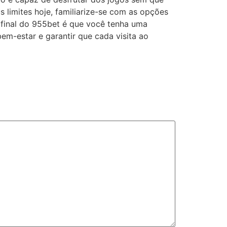
 limites hoje, familiarize-se com as opções
 final do 955bet é que você tenha uma
bem-estar e garantir que cada visita ao