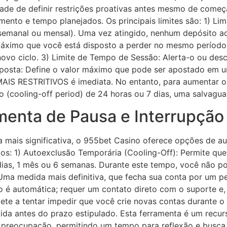
idade de definir restrições proativas antes mesmo de começa
mento e tempo planejados. Os principais limites são: 1) Li
semanal ou mensal). Uma vez atingido, nenhum depósito adi
 máximo que você está disposto a perder no mesmo período.
o novo ciclo. 3) Limite de Tempo de Sessão: Alerta-o ou 
 Aposta: Define o valor máximo que pode ser apostado em 
s MAIS RESTRITIVOS é imediata. No entanto, para aumentar o
(cooling-off period) de 24 horas ou 7 dias, uma salvaguar
menta de Pausa e Interrupção
mais significativa, o 955bet Casino oferece opções de au
ipos: 1) Autoexclusão Temporária (Cooling-Off): Permite q
ias, 1 mês ou 6 semanas. Durante este tempo, você não pod
Uma medida mais definitiva, que fecha sua conta por um p
o é automática; requer um contato direto com o suporte e, 
e a tentar impedir que você crie novas contas durante o 
ida antes do prazo estipulado. Esta ferramenta é um recur
 preocupação, permitindo um tempo para reflexão e busca