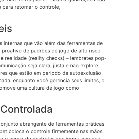
 para retomar o controle,
eis
s internas que vão além das ferramentas de
 proativo de padrões de jogo de alto risco
 realidade (reality checks) – lembretes pop-
municação seja clara, justa e não explore
ores que estão em período de autoexclusão
hada: enquanto você gerencia seus limites, o
 promove uma cultura de jogo como
 Controlada
conjunto abrangente de ferramentas práticas
55bet coloca o controle firmemente nas mãos
do e capaz de desfrutar dos jogos sem que