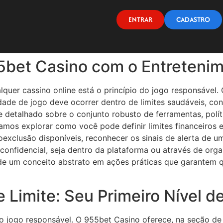
ENTRAR
CADASTRO
bet Casino com o Entreteni
quer cassino online está o princípio do jogo responsável.
dade de jogo deve ocorrer dentro de limites saudáveis, cont
e detalhado sobre o conjunto robusto de ferramentas, polí
Vamos explorar como você pode definir limites financeiros
toexclusão disponíveis, reconhecer os sinais de alerta de
confidencial, seja dentro da plataforma ou através de orga
 de um conceito abstrato em ações práticas que garantem
 Limite: Seu Primeiro Nível d
o jogo responsável. O 955bet Casino oferece, na seção de