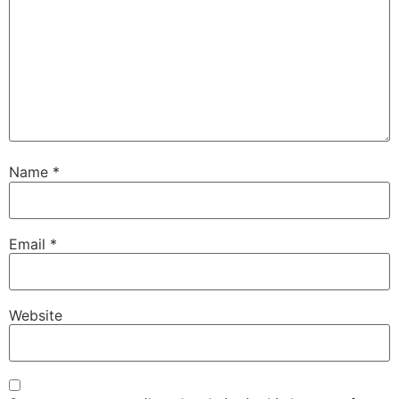
Name
*
Email
*
Website