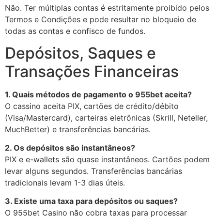
Não. Ter múltiplas contas é estritamente proibido pelos
Termos e Condições e pode resultar no bloqueio de
todas as contas e confisco de fundos.
Depósitos, Saques e
Transações Financeiras
1. Quais métodos de pagamento o 955bet aceita?
O cassino aceita PIX, cartões de crédito/débito
(Visa/Mastercard), carteiras eletrônicas (Skrill, Neteller,
MuchBetter) e transferências bancárias.
2. Os depósitos são instantâneos?
PIX e e-wallets são quase instantâneos. Cartões podem
levar alguns segundos. Transferências bancárias
tradicionais levam 1-3 dias úteis.
3. Existe uma taxa para depósitos ou saques?
O 955bet Casino não cobra taxas para processar