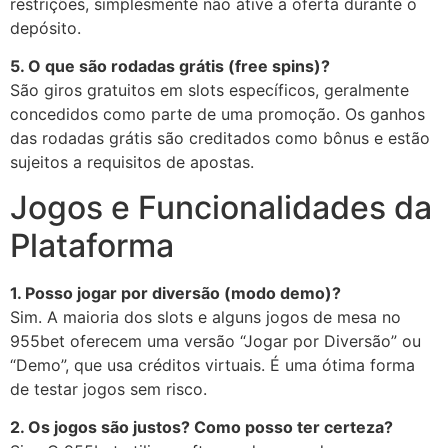
restrições, simplesmente não ative a oferta durante o
depósito.
5. O que são rodadas grátis (free spins)?
São giros gratuitos em slots específicos, geralmente
concedidos como parte de uma promoção. Os ganhos
das rodadas grátis são creditados como bônus e estão
sujeitos a requisitos de apostas.
Jogos e Funcionalidades da
Plataforma
1. Posso jogar por diversão (modo demo)?
Sim. A maioria dos slots e alguns jogos de mesa no
955bet oferecem uma versão “Jogar por Diversão” ou
“Demo”, que usa créditos virtuais. É uma ótima forma
de testar jogos sem risco.
2. Os jogos são justos? Como posso ter certeza?