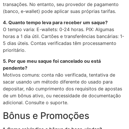
transações. No entanto, seu provedor de pagamento
(banco, e-wallet) pode aplicar suas próprias tarifas.
4. Quanto tempo leva para receber um saque?
O tempo varia: E-wallets: 0-24 horas. PIX: Algumas
horas a 1 dia útil. Cartões e transferências bancárias: 1-
5 dias úteis. Contas verificadas têm processamento
prioritário.
5. Por que meu saque foi cancelado ou está
pendente?
Motivos comuns: conta não verificada, tentativa de
sacar usando um método diferente do usado para
depositar, não cumprimento dos requisitos de apostas
de um bônus ativo, ou necessidade de documentação
adicional. Consulte o suporte.
Bônus e Promoções