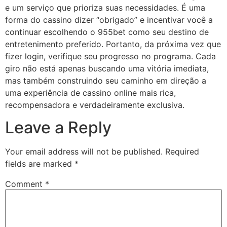
e um serviço que prioriza suas necessidades. É uma
forma do cassino dizer “obrigado” e incentivar você a
continuar escolhendo o 955bet como seu destino de
entretenimento preferido. Portanto, da próxima vez que
fizer login, verifique seu progresso no programa. Cada
giro não está apenas buscando uma vitória imediata,
mas também construindo seu caminho em direção a
uma experiência de cassino online mais rica,
recompensadora e verdadeiramente exclusiva.
Leave a Reply
Your email address will not be published.
Required
fields are marked
*
Comment
*