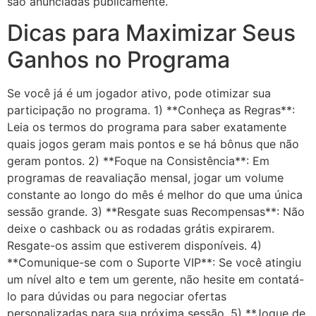
são anunciadas publicamente.
Dicas para Maximizar Seus
Ganhos no Programa
Se você já é um jogador ativo, pode otimizar sua
participação no programa. 1) **Conheça as Regras**:
Leia os termos do programa para saber exatamente
quais jogos geram mais pontos e se há bônus que não
geram pontos. 2) **Foque na Consistência**: Em
programas de reavaliação mensal, jogar um volume
constante ao longo do mês é melhor do que uma única
sessão grande. 3) **Resgate suas Recompensas**: Não
deixe o cashback ou as rodadas grátis expirarem.
Resgate-os assim que estiverem disponíveis. 4)
**Comunique-se com o Suporte VIP**: Se você atingiu
um nível alto e tem um gerente, não hesite em contatá-
lo para dúvidas ou para negociar ofertas
personalizadas para sua próxima sessão. 5) **Jogue de