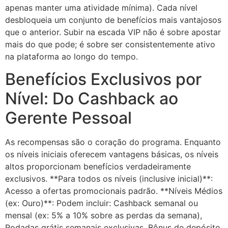
apenas manter uma atividade mínima). Cada nível
desbloqueia um conjunto de benefícios mais vantajosos
que o anterior. Subir na escada VIP não é sobre apostar
mais do que pode; é sobre ser consistentemente ativo
na plataforma ao longo do tempo.
Benefícios Exclusivos por
Nível: Do Cashback ao
Gerente Pessoal
As recompensas são o coração do programa. Enquanto
os níveis iniciais oferecem vantagens básicas, os níveis
altos proporcionam benefícios verdadeiramente
exclusivos. **Para todos os níveis (inclusive inicial)**:
Acesso a ofertas promocionais padrão. **Níveis Médios
(ex: Ouro)**: Podem incluir: Cashback semanal ou
mensal (ex: 5% a 10% sobre as perdas da semana),
Rodadas grátis semanais exclusivas, Bônus de depósito