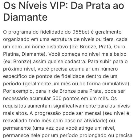
Os Níveis VIP: Da Prata ao
Diamante
O programa de fidelidade do 955bet é geralmente
organizado em uma estrutura de níveis ou tiers, cada
um com um nome distintivo (ex: Bronze, Prata, Ouro,
Platina, Diamante). Você começa no nível mais baixo
(ex: Bronze) assim que se cadastra. Para subir para o
próximo nível, você precisa acumular um número
específico de pontos de fidelidade dentro de um
período (geralmente um mês ou de forma cumulativa).
Por exemplo, para ir de Bronze para Prata, pode ser
necessário acumular 500 pontos em um mês. Os
requisitos aumentam significativamente para os níveis
mais altos. A progressão pode ser mensal (seu nível é
reavaliado todo mês com base na atividade) ou
permanente (uma vez que você atinge um nível,
permanece nele por um período prolongado ou precisa