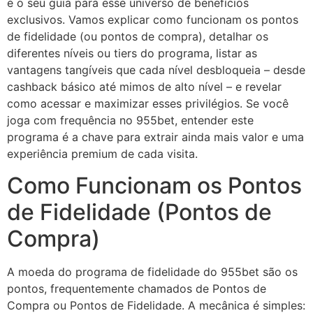
é o seu guia para esse universo de benefícios
exclusivos. Vamos explicar como funcionam os pontos
de fidelidade (ou pontos de compra), detalhar os
diferentes níveis ou tiers do programa, listar as
vantagens tangíveis que cada nível desbloqueia – desde
cashback básico até mimos de alto nível – e revelar
como acessar e maximizar esses privilégios. Se você
joga com frequência no 955bet, entender este
programa é a chave para extrair ainda mais valor e uma
experiência premium de cada visita.
Como Funcionam os Pontos
de Fidelidade (Pontos de
Compra)
A moeda do programa de fidelidade do 955bet são os
pontos, frequentemente chamados de Pontos de
Compra ou Pontos de Fidelidade. A mecânica é simples: