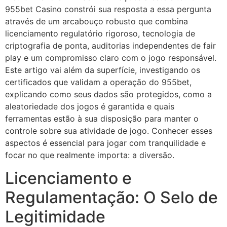
955bet Casino constrói sua resposta a essa pergunta
através de um arcabouço robusto que combina
licenciamento regulatório rigoroso, tecnologia de
criptografia de ponta, auditorias independentes de fair
play e um compromisso claro com o jogo responsável.
Este artigo vai além da superfície, investigando os
certificados que validam a operação do 955bet,
explicando como seus dados são protegidos, como a
aleatoriedade dos jogos é garantida e quais
ferramentas estão à sua disposição para manter o
controle sobre sua atividade de jogo. Conhecer esses
aspectos é essencial para jogar com tranquilidade e
focar no que realmente importa: a diversão.
Licenciamento e
Regulamentação: O Selo de
Legitimidade