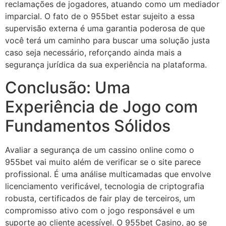
reclamações de jogadores, atuando como um mediador
imparcial. O fato de o 955bet estar sujeito a essa
supervisão externa é uma garantia poderosa de que
você terá um caminho para buscar uma solução justa
caso seja necessário, reforçando ainda mais a
segurança jurídica da sua experiência na plataforma.
Conclusão: Uma
Experiência de Jogo com
Fundamentos Sólidos
Avaliar a segurança de um cassino online como o
955bet vai muito além de verificar se o site parece
profissional. É uma análise multicamadas que envolve
licenciamento verificável, tecnologia de criptografia
robusta, certificados de fair play de terceiros, um
compromisso ativo com o jogo responsável e um
suporte ao cliente acessível. O 955bet Casino, ao se