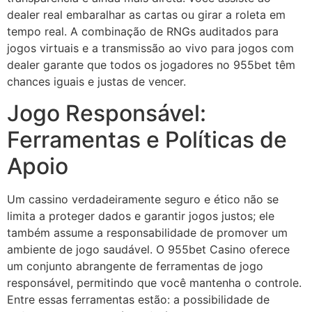
dealer real embaralhar as cartas ou girar a roleta em
tempo real. A combinação de RNGs auditados para
jogos virtuais e a transmissão ao vivo para jogos com
dealer garante que todos os jogadores no 955bet têm
chances iguais e justas de vencer.
Jogo Responsável:
Ferramentas e Políticas de
Apoio
Um cassino verdadeiramente seguro e ético não se
limita a proteger dados e garantir jogos justos; ele
também assume a responsabilidade de promover um
ambiente de jogo saudável. O 955bet Casino oferece
um conjunto abrangente de ferramentas de jogo
responsável, permitindo que você mantenha o controle.
Entre essas ferramentas estão: a possibilidade de