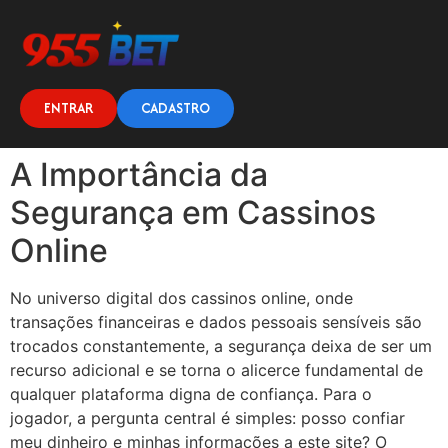
ENTRAR
CADASTRO
A Importância da
Segurança em Cassinos
Online
No universo digital dos cassinos online, onde
transações financeiras e dados pessoais sensíveis são
trocados constantemente, a segurança deixa de ser um
recurso adicional e se torna o alicerce fundamental de
qualquer plataforma digna de confiança. Para o
jogador, a pergunta central é simples: posso confiar
meu dinheiro e minhas informações a este site? O