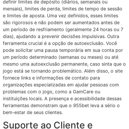
definir limites de depósito (diários, semanais ou
mensais), limites de perda, limites de tempo de sessão
e limites de aposta. Uma vez definidos, esses limites
são rigorosos e não podem ser aumentados antes de
um período de resfriamento (geralmente 24 horas ou 7
dias), ajudando a prevenir decisões impulsivas. Outra
ferramenta crucial é a opção de autoexclusão. Você
pode solicitar uma pausa temporária em sua conta por
um período determinado (semanas ou meses) ou até
mesmo uma autoexclusão permanente, caso sinta que o
jogo está se tornando problemático. Além disso, o site
fornece links e informações de contato para
organizações especializadas em ajudar pessoas com
problemas com o jogo, como a GamCare ou
instituições locais. A presença e acessibilidade dessas
ferramentas demonstram que o 955bet leva a sério o
bem-estar de seus clientes.
Suporte ao Cliente e