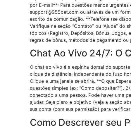
por E-mail**: Para questões menos urgentes
support@955bet.com
ou através de um formu
escrito da comunicação. **Telefone (se dispo
Verifique na seção “Contato” ou “Ajuda” do 
tópicos (Registro, Depósitos, Bônus, Jogos, 
regras de bônus, métodos de pagamento ou 
Chat Ao Vivo 24/7: O 
O chat ao vivo é a espinha dorsal do suporte
clique de distância, independente do fuso hor
Clique e uma janela se abrirá. **O que Espera
questões simples (ex: “Como depositar?”). 2
conectado a uma pessoa. Pode haver uma pequ
ajudar. Seja claro e objetivo (veja a seção 
sua conta (com sua permissão) para verificar
Como Descrever seu Pr