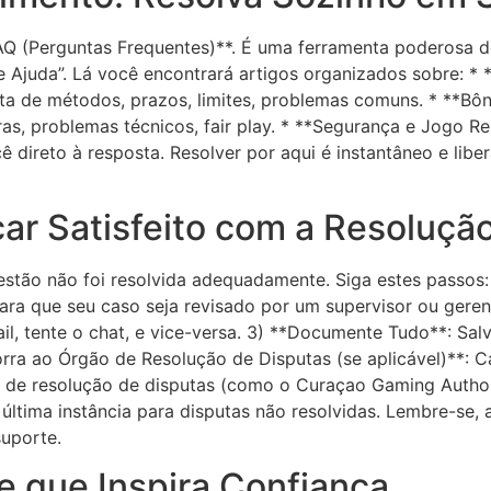
AQ (Perguntas Frequentes)**. É uma ferramenta poderosa d
de Ajuda”. Lá você encontrará artigos organizados sobre: 
ista de métodos, prazos, limites, problemas comuns. * **B
ras, problemas técnicos, fair play. * **Segurança e Jogo R
ocê direto à resposta. Resolver por aqui é instantâneo e l
ar Satisfeito com a Resoluçã
estão não foi resolvida adequadamente. Siga estes passos:
ra que seu caso seja revisado por um supervisor ou geren
il, tente o chat, e vice-versa. 3) **Documente Tudo**: Sal
orra ao Órgão de Resolução de Disputas (se aplicável)**: C
 de resolução de disputas (como o Curaçao Gaming Author
ltima instância para disputas não resolvidas. Lembre-se, 
uporte.
 que Inspira Confiança