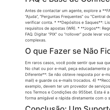
Antes de contactar um agente, explore a **F
“Ajuda”, “Perguntas Frequentes” ou “Central 
verificar conta. * **Depósitos e Saques**: L
requisitos de apostas (WR). * **Jogos**: Reg
FAQ. Digitar “PIX” ou “rollover” pode levar v
complexas.
O que Fazer se Não Fic
Em raros casos, você pode sentir que sua qu
No chat ou por e-mail, peça educadamente pa
Diferente**: Se não obteve resposta por e-ma
mail) e guarde os e-mails trocados. 4) **Rec
exemplo, devem ter um provedor de serviços
nos Termos e Condições do 955bet. Esta é a ú
forma amigável e rápida diretamente com o s
Conclusão: Um Suporte