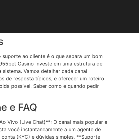
s
 suporte ao cliente é o que separa um bom
955bet Casino investe em uma estrutura de
se sistema. Vamos detalhar cada canal
s de resposta típicos, e oferecer um roteiro
ápida possível. Saber como e quando pedir
ne e FAQ
Ao Vivo (Live Chat)**: O canal mais popular e
ecta você instantaneamente a um agente de
e conta (KYC) e dúvidas simples. **Suporte