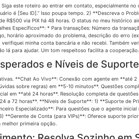
 Siga este roteiro ao entrar em contato, especialmente no 
uário é [Seu ID].” Isso poupa tempo. 2) **Descreva o Pro
e de R$500 via PIX há 48 horas. O status no meu histórico
alhes Específicos**: * Para transações: Número da transaçã
, horário aproximado do problema, descrição do erro (ex:
á verifiquei minha conta bancária e não recebi. Também ver
o lá para ajudar. Um tom respeitoso facilita a cooperação.
sperados e Níveis de Suporte
ativas. **Chat Ao Vivo**: Conexão com agente em **até 2 
 dúvidas sobre regras) em **5-10 minutos**. Questões comp
nicial em **até 24 horas**. Resolução completa de questõe
4 a 72 horas**. **Níveis de Suporte**: 1) **Suporte de Pr
ceiro Especializado**: Para questões que o agente inicial 
) **Gerente de Conta (para VIPs)**: Oferece suporte priori
 melhor primeira opção.
imento: Resolva Sozinho em