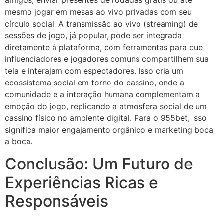
amigos, enviar presentes de rodadas grátis ou até
mesmo jogar em mesas ao vivo privadas com seu
círculo social. A transmissão ao vivo (streaming) de
sessões de jogo, já popular, pode ser integrada
diretamente à plataforma, com ferramentas para que
influenciadores e jogadores comuns compartilhem sua
tela e interajam com espectadores. Isso cria um
ecossistema social em torno do cassino, onde a
comunidade e a interação humana complementam a
emoção do jogo, replicando a atmosfera social de um
cassino físico no ambiente digital. Para o 955bet, isso
significa maior engajamento orgânico e marketing boca
a boca.
Conclusão: Um Futuro de
Experiências Ricas e
Responsáveis