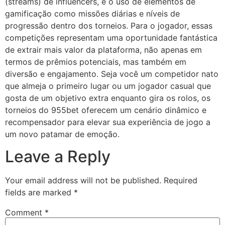
(streams) de influencers, e o uso de elementos de
gamificação como missões diárias e níveis de
progressão dentro dos torneios. Para o jogador, essas
competições representam uma oportunidade fantástica
de extrair mais valor da plataforma, não apenas em
termos de prêmios potenciais, mas também em
diversão e engajamento. Seja você um competidor nato
que almeja o primeiro lugar ou um jogador casual que
gosta de um objetivo extra enquanto gira os rolos, os
torneios do 955bet oferecem um cenário dinâmico e
recompensador para elevar sua experiência de jogo a
um novo patamar de emoção.
Leave a Reply
Your email address will not be published.
Required
fields are marked
*
Comment
*