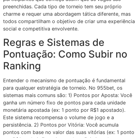
preenchidas. Cada tipo de torneio tem seu próprio
charme e requer uma abordagem tática diferente, mas
todos compartilham o objetivo de criar uma experiência
social e competitiva envolvente.
Regras e Sistemas de
Pontuação: Como Subir no
Ranking
Entender o mecanismo de pontuação é fundamental
para qualquer estratégia de torneio. No 955bet, os
sistemas mais comuns são: 1) Pontos por Aposta: Você
ganha um número fixo de pontos para cada unidade
monetária apostada (ex: 1 ponto por R$1 apostado).
Este sistema recompensa o volume de jogo e a
persistência. 2) Pontos por Vitória: Você acumula
pontos com base no valor das suas vitórias (ex: 1 ponto