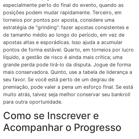
especialmente perto do final do evento, quando as
posições podem mudar rapidamente. Terceiro, em
torneios por pontos por aposta, considere uma
estratégia de “grinding”: fazer apostas consistentes e
de tamanho médio ao longo do período, em vez de
apostas altas e esporádicas. Isso ajuda a acumular
pontos de forma estável. Quarto, em torneios por lucro
líquido, a gestão de risco é ainda mais crítica; uma
grande perda pode tirá-lo da disputa. Jogue de forma
mais conservadora. Quinto, use a tabela de liderança a
seu favor. Se você está perto de um degrau de
premiação, pode valer a pena um esforço final. Se está
muito atrás, talvez seja melhor conservar seu bankroll
para outra oportunidade.
Como se Inscrever e
Acompanhar o Progresso